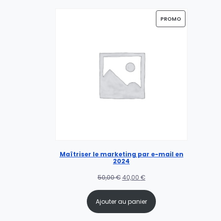
PROMO
Maîtriser le marketing par e-mail en
2024
50,00
€
40,00
€
Ajouter au panier